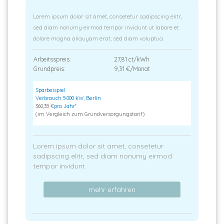
Lorem ipsum dolor sit amet, consetetur sadipscing elitr,
sed diam nonumy eirmod tempor invidunt ut labore et
dolore magna aliquyam erat, sed diam voluptua.
Arbeitsspreis:
27,81 ct/kWh
Grundpreis:
9,31 €/Monat
Sparbeispiel:
Verbrauch 5.000 kW, Berlin
360,35 €
pro Jahr*
(im Vergleich zum Grundversorgungstarif)
Lorem ipsum dolor sit amet, consetetur
sadipscing elitr, sed diam nonumy eirmod
tempor invidunt
mehr erfahren