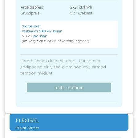
Arbeitsspreis:
27,81 ct/kWh
Grundpreis:
9,31 €/Monat
Sparbeispiel:
Verbrauch 5.000 kW, Berlin
360,35 €
pro Jahr*
(im Vergleich zum Grundversorgungstarif)
Lorem ipsum dolor sit amet, consetetur
sadipscing elitr, sed diam nonumy eirmod
tempor invidunt
mehr erfahren
FLEXIBEL
Privat Strom