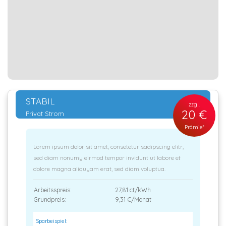
STABIL
zzgl.
20 €
Privat Strom
Prämie*
Lorem ipsum dolor sit amet, consetetur sadipscing elitr,
sed diam nonumy eirmod tempor invidunt ut labore et
dolore magna aliquyam erat, sed diam voluptua.
Arbeitsspreis:
27,81 ct/kWh
Grundpreis:
9,31 €/Monat
Sparbeispiel: